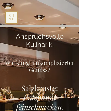
ME
NU
Anspruchsvolle
Kulinarik.
Wie klingt unkomplizierter
Genuss?
Salzkruste:
Entspannt
feinschmecken.