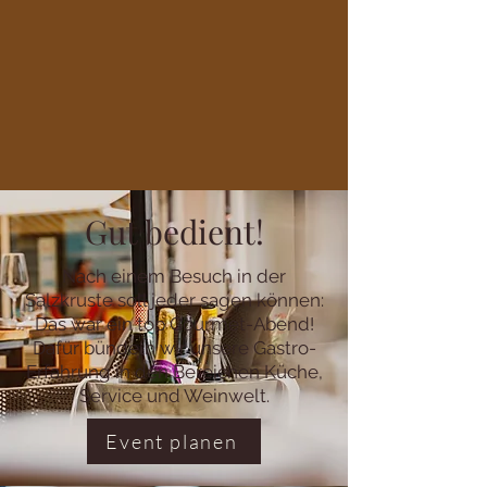
Gut bedient!
Nach einem Besuch in der
Salzkruste soll jeder sagen können:
Das war ein top Gourmet-Abend!
Dafür bündeln wir unsere Gastro-
Erfahrung in den Bereichen Küche,
Service und Weinwelt.
Event planen