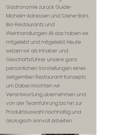
Gastronomie zurück. Guide-
Michelin-Adressen und Szene-Bars,
Bio-Restaurants und
Weinhandlungen: All das haben wir
mitgelebt und mitgeliebt. Heute
setzen wir als Inhaber und
Geschäftsführer unsere ganz
persönlichen Vorstellungen eines
zeitgemßen Restaurant-Konzepts
um. Dabei möchten wir
Verantwortung übernehmen und
von der Teamführung bis hin zur
Produktauswahl nachhaltig und
ökologisch sinnvoll arbeiten.