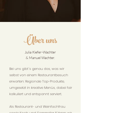
Über uns
Julia Kiefer-Wachter
& Manuel Wachter.
Bei uns gibt´s genau das, was wir
selbst von einem Restaurantbesuch
erwarten: Regionale Top-Produkte,
umgesetzt in kreative Menüs, dabei fair
kalkuliert und entspannt serviert.
Als Restaurant- und Weinfachfrau
sowie Koch und Sommelier führen wir