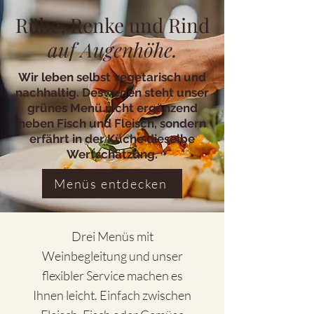
Rübe, Renke und Rind
auf Augenhöhe.
Wir leben selbst vegetarisch und
nachhaltig. Deswegen steht unser
grünes Menü nicht ergänzend
neben Fisch und Fleisch, sondern
erfährt in der Küche dieselbe
Wertschätzung.
Menüs entdecken
Drei Menüs mit
Weinbegleitung und unser
flexibler Service machen es
Ihnen leicht. Einfach zwischen