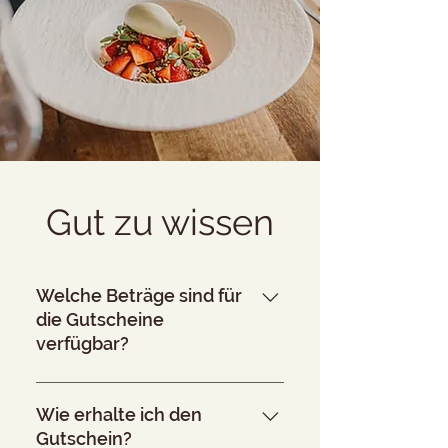
Gut zu wissen
Welche Beträge sind für
die Gutscheine
verfügbar?
Verfügbare Beträge sind: 50 €, 75 €,
100 €, 125 €, 150 €, 175 €, 200 €,
Wie erhalte ich den
250 €, und 300 €.
Gutschein?