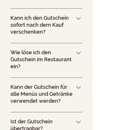
Der Gutschein wird Ihnen per E-
Mail zugeschickt.
Kann ich den Gutschein
sofort nach dem Kauf
verschenken?
Ja, der Gutschein ist sofort nach
Erhalt einlösbar. Sie können den
Wie löse ich den
Gutschein direkt nach der
Gutschein im Restaurant
Bestellung nutzen.
ein?
Sie können den Gutschein im
Restaurant einlösen. Wichtig ist,
Kann der Gutschein für
dass der Gutschein in Papierform
alle Menüs und Getränke
vorliegt, damit der Gutschein im
verwendet werden?
Restaurant eingelöst werden kann.
Ja, der Gutschein kann für alle
Speisen und Getränke im
Ist der Gutschein
Restaurant eingelöst werden.
übertragbar?