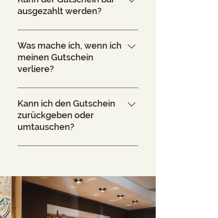
ausgezahlt werden?
Nein, eine Barauszahlung des
Gutscheinwerts ist nicht möglich.
Was mache ich, wenn ich
meinen Gutschein
verliere?
Kontaktieren Sie uns, damit wir
Ihnen weiterhelfen können.
Kann ich den Gutschein
zurückgeben oder
umtauschen?
Nein, Gutscheine sind vom
Umtausch und der Rückgabe
ausgeschlossen.